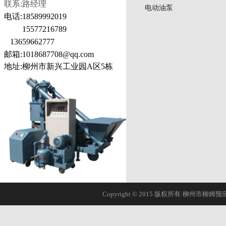
联系:路经理
电动油泵
电话:
18589992019
电话:
15577216789
13659662777
邮箱:1018687708@qq.com
地址:柳州市新兴工业园A区5栋
Copyright © 2015 版权所有:柳州市柳